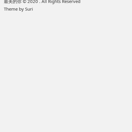
最美的你 © 2020 . All Rights Reserved
Theme by Suri
r
i
m
a
r
y
S
i
d
e