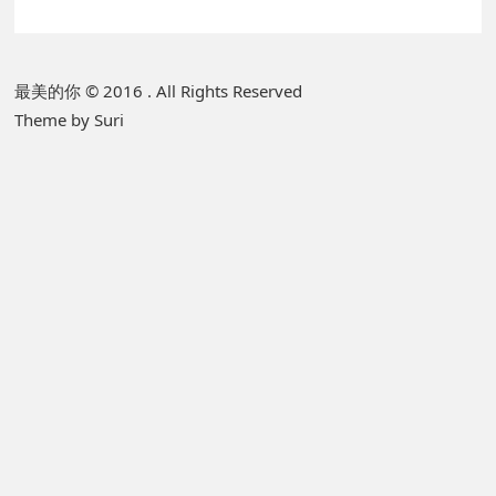
P
最美的你 © 2016 . All Rights Reserved
Theme by Suri
r
i
m
a
r
y
S
i