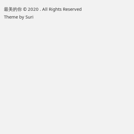
P
最美的你 © 2020 . All Rights Reserved
Theme by Suri
r
i
m
a
r
y
S
i
d
e