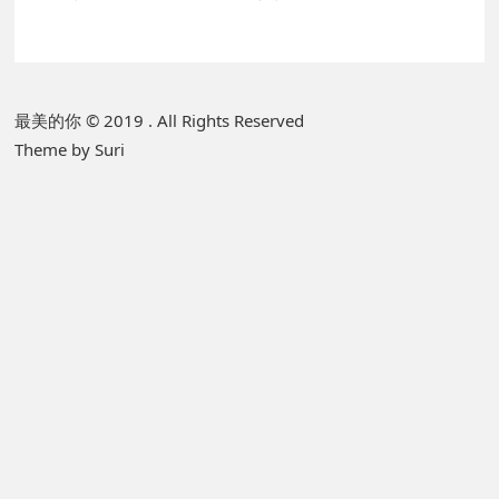
P
最美的你 © 2019 . All Rights Reserved
Theme by Suri
r
i
m
a
r
y
S
i