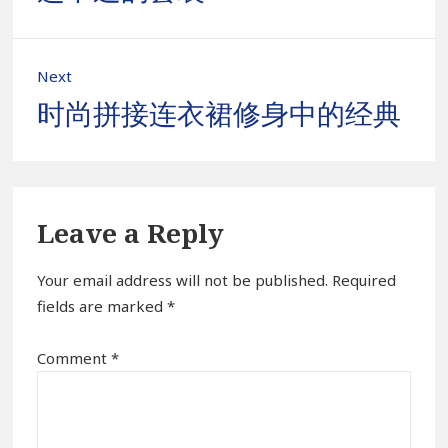
Next
Next
时尚拼接连衣裙修身中的经典
post:
Leave a Reply
Your email address will not be published.
Required
fields are marked
*
Comment
*